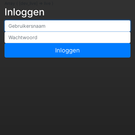
Array ( [dev_live] => live )
Inloggen
Gebruikersnaam
Wachtwoord
Inloggen